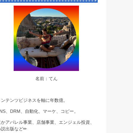
名前：てん
コンテンツビジネスを軸に年数億。
SNS、DRM、自動化、マーケ、コピー。
ほかアパレル事業、店舗事業、エンジェル投資、
小説出版など✏︎