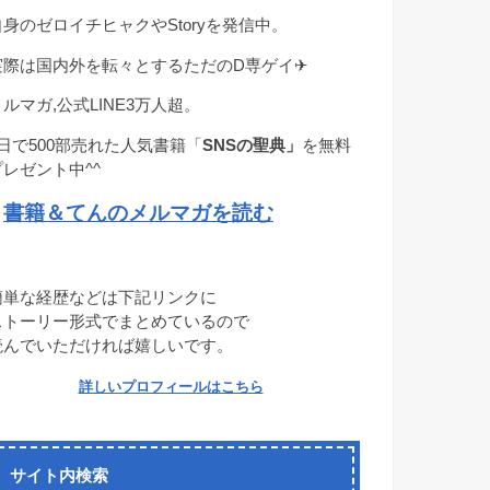
自身のゼロイチヒャクやStoryを発信中。
実際は国内外を転々とするただのD専ゲイ✈︎
メルマガ,公式LINE3万人超。
1日で500部売れた人気書籍「
SNSの聖典」
を無料
プレゼント中^^
書籍＆てんのメルマガを読む
→
簡単な経歴などは下記リンクに
ストーリー形式でまとめているので
読んでいただければ嬉しいです。
詳しいプロフィールはこちら
サイト内検索