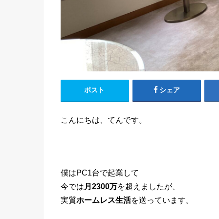
ポスト
シェア
こんにちは、てんです。
僕はPC1台で起業して
今では
月2300万
を超えましたが、
実質
ホームレス生活
を送っています。