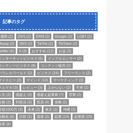
記事のタグ
1週間
(2)
20代
(2)
DRM
(2)
Google
(2)
LGBT
(2)
Myasp
(2)
SNS
(2)
TikTok
(2)
TikToker
(2)
witter
(4)
X
(3)
おすすめ
(11)
お金
(3)
インターネットビジネス
(5)
インフルエンサー
(2)
コンテンツビジネス
(8)
コンテンツ販売
(2)
パラレルワールド
(2)
ビジネス
(24)
フリーランス
(2)
マイスピー
(2)
マインド
(10)
マーケティング
(3)
メルマガ
(3)
レビュー
(3)
上がらない
(2)
不幸
(2)
人生
(2)
億超え
(3)
億超え起業家
(7)
営業
(2)
失敗
(2)
対処法
(3)
投資
(4)
攻略
(2)
月収1000万
(3)
未来
(2)
東京
(2)
沖縄
(3)
自動化
(6)
詐欺
(2)
資産
(2)
起業
(14)
起業家
(25)
集客
(8)