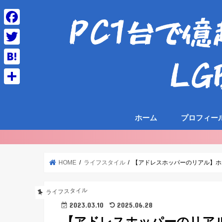
F
a
T
c
w
H
e
i
a
共
b
t
t
有
o
t
ホーム
プロフィー
e
o
e
n
k
r
a
HOME
ライフスタイル
【アドレスホッパーのリアル】ホ
ライフスタイル
2023.03.10
2025.06.28
【アドレスホッパーのリアル