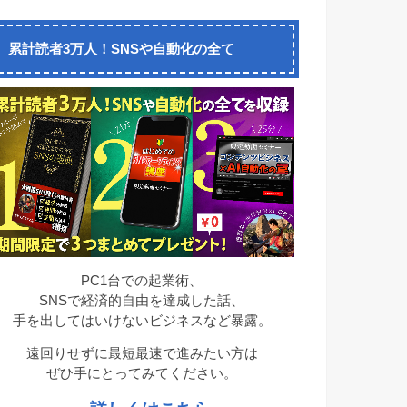
累計読者3万人！SNSや自動化の全て
PC1台での起業術、
SNSで経済的自由を達成した話、
手を出してはいけないビジネスなど暴露。
遠回りせずに最短最速で進みたい方は
ぜひ手にとってみてください。