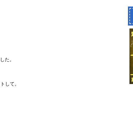
した。
ートして。