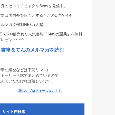
自身のゼロイチヒャクやStoryを発信中。
実際は国内外を転々とするただのD専ゲイ✈︎
メルマガ,公式LINE3万人超。
1日で500部売れた人気書籍「
SNSの聖典」
を無料
プレゼント中^^
書籍＆てんのメルマガを読む
→
簡単な経歴などは下記リンクに
ストーリー形式でまとめているので
読んでいただければ嬉しいです。
詳しいプロフィールはこちら
サイト内検索