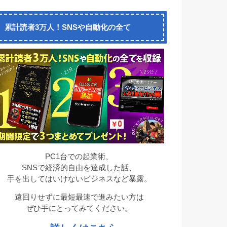
累計読者3万人！SNSや自動化の全て
PC1台での起業術、
SNSで経済的自由を達成した話、
手を出してはいけないビジネスなど暴露。
遠回りせずに最短最速で進みたい方は
ぜひ手にとってみてください。