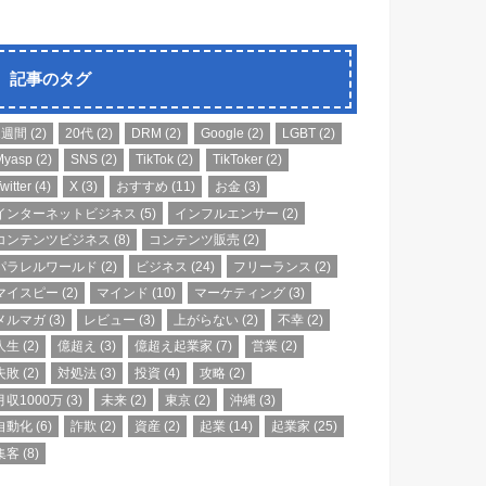
記事のタグ
1週間
(2)
20代
(2)
DRM
(2)
Google
(2)
LGBT
(2)
Myasp
(2)
SNS
(2)
TikTok
(2)
TikToker
(2)
witter
(4)
X
(3)
おすすめ
(11)
お金
(3)
インターネットビジネス
(5)
インフルエンサー
(2)
コンテンツビジネス
(8)
コンテンツ販売
(2)
パラレルワールド
(2)
ビジネス
(24)
フリーランス
(2)
マイスピー
(2)
マインド
(10)
マーケティング
(3)
メルマガ
(3)
レビュー
(3)
上がらない
(2)
不幸
(2)
人生
(2)
億超え
(3)
億超え起業家
(7)
営業
(2)
失敗
(2)
対処法
(3)
投資
(4)
攻略
(2)
月収1000万
(3)
未来
(2)
東京
(2)
沖縄
(3)
自動化
(6)
詐欺
(2)
資産
(2)
起業
(14)
起業家
(25)
集客
(8)