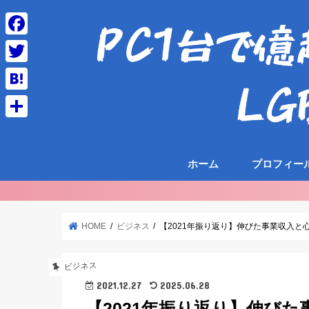
F
a
T
c
w
H
e
i
a
共
b
t
t
有
o
t
ホーム
プロフィー
e
o
e
n
k
r
a
HOME
ビジネス
【2021年振り返り】伸びた事業収入
ビジネス
2021.12.27
2025.06.28
【2021年振り返り】伸び