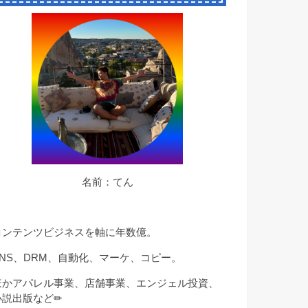
名前：てん
コンテンツビジネスを軸に年数億。
SNS、DRM、自動化、マーケ、コピー。
ほかアパレル事業、店舗事業、エンジェル投資、
小説出版など✏︎