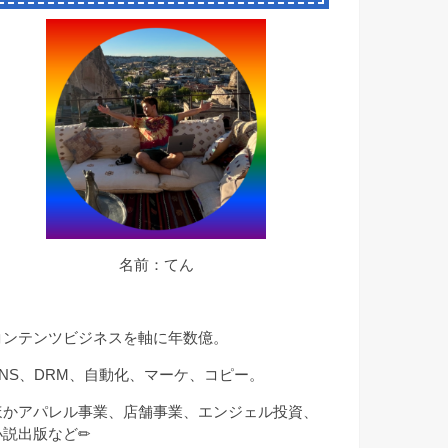
名前：てん
コンテンツビジネスを軸に年数億。
SNS、DRM、自動化、マーケ、コピー。
ほかアパレル事業、店舗事業、エンジェル投資、
小説出版など✏︎