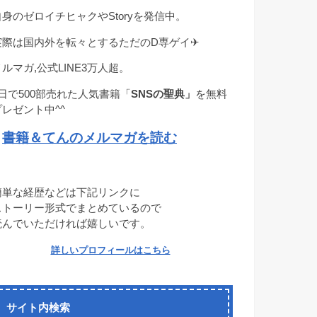
自身のゼロイチヒャクやStoryを発信中。
実際は国内外を転々とするただのD専ゲイ✈︎
メルマガ,公式LINE3万人超。
1日で500部売れた人気書籍「
SNSの聖典」
を無料
プレゼント中^^
書籍＆てんのメルマガを読む
→
簡単な経歴などは下記リンクに
ストーリー形式でまとめているので
読んでいただければ嬉しいです。
詳しいプロフィールはこちら
サイト内検索