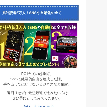
累計読者3万人！SNSや自動化の全て
PC1台での起業術、
SNSで経済的自由を達成した話、
手を出してはいけないビジネスなど暴露。
遠回りせずに最短最速で進みたい方は
ぜひ手にとってみてください。