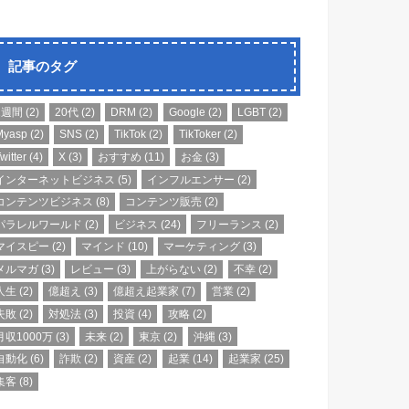
記事のタグ
1週間
(2)
20代
(2)
DRM
(2)
Google
(2)
LGBT
(2)
Myasp
(2)
SNS
(2)
TikTok
(2)
TikToker
(2)
witter
(4)
X
(3)
おすすめ
(11)
お金
(3)
インターネットビジネス
(5)
インフルエンサー
(2)
コンテンツビジネス
(8)
コンテンツ販売
(2)
パラレルワールド
(2)
ビジネス
(24)
フリーランス
(2)
マイスピー
(2)
マインド
(10)
マーケティング
(3)
メルマガ
(3)
レビュー
(3)
上がらない
(2)
不幸
(2)
人生
(2)
億超え
(3)
億超え起業家
(7)
営業
(2)
失敗
(2)
対処法
(3)
投資
(4)
攻略
(2)
月収1000万
(3)
未来
(2)
東京
(2)
沖縄
(3)
自動化
(6)
詐欺
(2)
資産
(2)
起業
(14)
起業家
(25)
集客
(8)