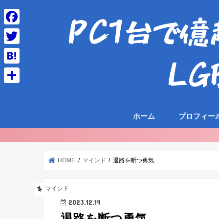
F
a
T
c
w
H
e
i
a
共
b
t
t
有
o
t
ホーム
プロフィー
e
o
e
n
k
r
a
HOME
マインド
退路を断つ勇気
マインド
2023.12.19
退路を断つ勇気