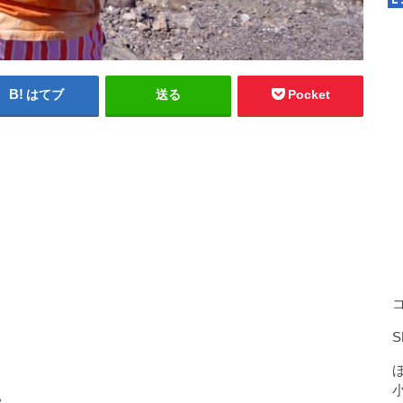
はてブ
送る
Pocket
。