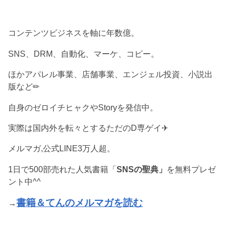
コンテンツビジネスを軸に年数億。
SNS、DRM、自動化、マーケ、コピー。
ほかアパレル事業、店舗事業、エンジェル投資、小説出
版など✏︎
自身のゼロイチヒャクやStoryを発信中。
実際は国内外を転々とするただのD専ゲイ✈︎
メルマガ,公式LINE3万人超。
1日で500部売れた人気書籍「
SNSの聖典」
を無料プレゼ
ント中^^
書籍＆てんのメルマガを読む
→