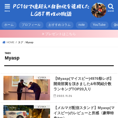
menu
search
ホーム
プロフィール
おすすめコラム
note
YouTube
公
プレゼントはこちら
HOME
タグ : Myasp
Myasp
ビジネス
【Myasp(マイスピー)4976祭レポ】
開発部賞を頂きました&年間紹介数
ランキングTOP20入り
2022.11.26
ビジネス
【メルマガ配信スタンド】Myasp(マ
イスピー)のレビューと所感〈豪華特