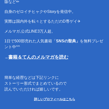
版など✏︎
自身のゼロイチヒャクやStoryを発信中。
実際は国内外を転々とするただのD専ゲイ✈︎
メルマガ,公式LINE3万人超。
1日で500部売れた人気書籍「
SNSの聖典」
を無料プレゼ
ント中^^
書籍＆てんのメルマガを読む
→
簡単な経歴などは下記リンクに
ストーリー形式でまとめているので
読んでいただければ嬉しいです。
詳しいプロフィールはこちら