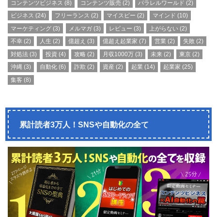
コンテンツビジネス
(8)
コンテンツ販売
(2)
パラレルワールド
(2)
ビジネス
(24)
フリーランス
(2)
マイスピー
(2)
マインド
(10)
マーケティング
(3)
メルマガ
(3)
レビュー
(3)
上がらない
(2)
不幸
(2)
人生
(2)
億超え
(3)
億超え起業家
(7)
営業
(2)
失敗
(2)
対処法
(3)
投資
(4)
攻略
(2)
月収1000万
(3)
未来
(2)
東京
(2)
沖縄
(3)
自動化
(6)
詐欺
(2)
資産
(2)
起業
(14)
起業家
(25)
集客
(8)
累計読者3万人！SNSや自動化の全て