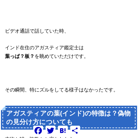
ビデオ通話で話していた時、
インド在住のアガスティア鑑定士は
葉っぱ？板？
を眺めていただけです。
その瞬間、特にズルをしてる様子はなかったです。
アガスティアの葉(インド)の特徴は？偽物
の見分け方についても
F
T
H
共
a
w
a
有