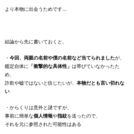
より本物に出会うためです…
結論から先に書いておくと、
・
今回、両親の名前や僕の名前など当てられました
が、
鑑定自体に
「衝撃的な具体性」
は帯びていなかったた
め、
詐欺や嘘ではないと信じたいが、
本物だとも言い切れな
い
・からくりは意外と謎ですが、
事前に簡単な
個人情報
や
指紋
を送ったので、
それを元に参照された可能性はある