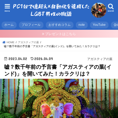
menu
search
ホーム
プロフィール
おすすめコラム
note
YouTube
公
プレゼントはこちら
HOME
アガスティアの葉
嘘？数千年前の予言書「アガスティアの葉(インド)」を開いてみた！カラクリは？
2023.04.02
2026.04.09
アガスティアの葉
嘘？数千年前の予言書「アガスティアの葉(イ
ンド)」を開いてみた！カラクリは？