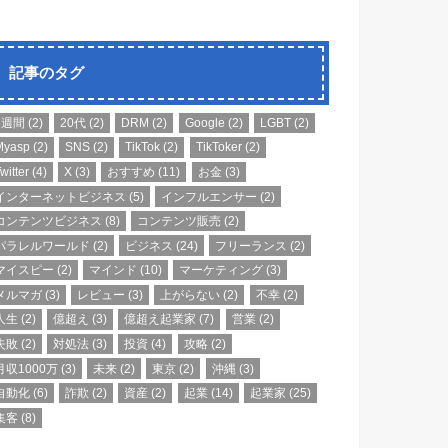
記事のタグ
1週間
(2)
20代
(2)
DRM
(2)
Google
(2)
LGBT
(2)
Myasp
(2)
SNS
(2)
TikTok
(2)
TikToker
(2)
witter
(4)
X
(3)
おすすめ
(11)
お金
(3)
インターネットビジネス
(5)
インフルエンサー
(2)
コンテンツビジネス
(8)
コンテンツ販売
(2)
パラレルワールド
(2)
ビジネス
(24)
フリーランス
(2)
マイスピー
(2)
マインド
(10)
マーケティング
(3)
メルマガ
(3)
レビュー
(3)
上がらない
(2)
不幸
(2)
人生
(2)
億超え
(3)
億超え起業家
(7)
営業
(2)
失敗
(2)
対処法
(3)
投資
(4)
攻略
(2)
月収1000万
(3)
未来
(2)
東京
(2)
沖縄
(3)
自動化
(6)
詐欺
(2)
資産
(2)
起業
(14)
起業家
(25)
集客
(8)