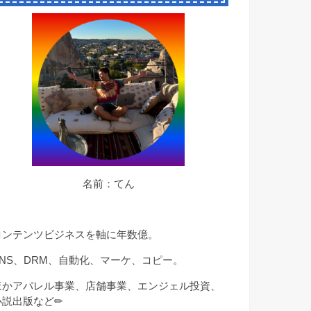
名前：てん
コンテンツビジネスを軸に年数億。
SNS、DRM、自動化、マーケ、コピー。
ほかアパレル事業、店舗事業、エンジェル投資、
小説出版など✏︎