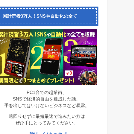
累計読者3万人！SNSや自動化の全て
PC1台での起業術、
SNSで経済的自由を達成した話、
手を出してはいけないビジネスなど暴露。
遠回りせずに最短最速で進みたい方は
ぜひ手にとってみてください。