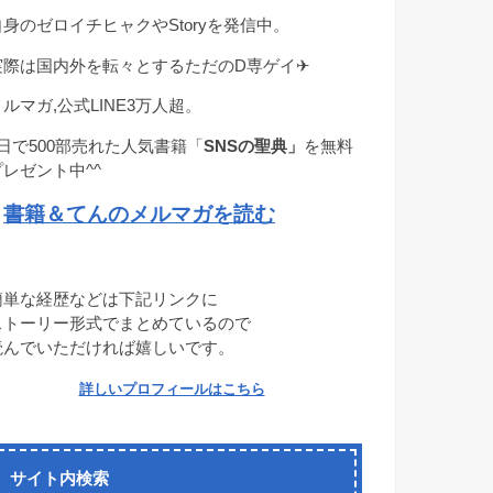
自身のゼロイチヒャクやStoryを発信中。
実際は国内外を転々とするただのD専ゲイ✈︎
メルマガ,公式LINE3万人超。
1日で500部売れた人気書籍「
SNSの聖典」
を無料
プレゼント中^^
書籍＆てんのメルマガを読む
→
簡単な経歴などは下記リンクに
ストーリー形式でまとめているので
読んでいただければ嬉しいです。
詳しいプロフィールはこちら
サイト内検索