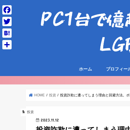
F
a
T
c
w
H
e
i
a
共
b
t
t
有
o
t
ホーム
プロフィー
e
o
e
n
k
r
a
HOME
投資
投資詐欺に遭ってしまう理由と回避方法。ポ
投資
2023.11.12
投資詐欺に遭ってしまう理