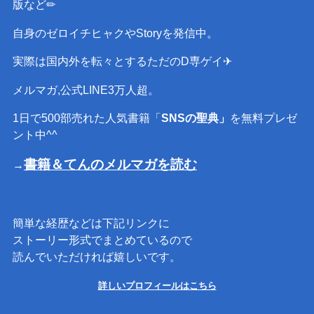
版など✏︎
自身のゼロイチヒャクやStoryを発信中。
実際は国内外を転々とするただのD専ゲイ✈︎
メルマガ,公式LINE3万人超。
1日で500部売れた人気書籍「
SNSの聖典」
を無料プレゼ
ント中^^
書籍＆てんのメルマガを読む
→
簡単な経歴などは下記リンクに
ストーリー形式でまとめているので
読んでいただければ嬉しいです。
詳しいプロフィールはこちら