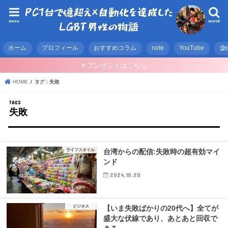
menu
search
ホーム
プロフィール
おすすめコラム
note
YouTube
公
プレゼントはこちら
HOME
タグ : 失敗
失敗
ライフスタイル
台湾からの配信:失敗時の超有効マイ
ンド
2024.10.20
ビジネス
【いま失敗ばかりの20代へ】全てが
盛大な伏線であり、あとあと回収で