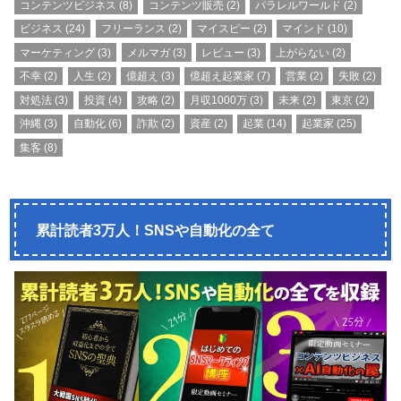
コンテンツビジネス
(8)
コンテンツ販売
(2)
パラレルワールド
(2)
ビジネス
(24)
フリーランス
(2)
マイスピー
(2)
マインド
(10)
マーケティング
(3)
メルマガ
(3)
レビュー
(3)
上がらない
(2)
不幸
(2)
人生
(2)
億超え
(3)
億超え起業家
(7)
営業
(2)
失敗
(2)
対処法
(3)
投資
(4)
攻略
(2)
月収1000万
(3)
未来
(2)
東京
(2)
沖縄
(3)
自動化
(6)
詐欺
(2)
資産
(2)
起業
(14)
起業家
(25)
集客
(8)
累計読者3万人！SNSや自動化の全て