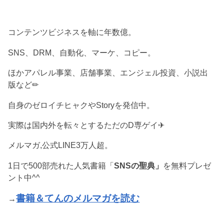
コンテンツビジネスを軸に年数億。
SNS、DRM、自動化、マーケ、コピー。
ほかアパレル事業、店舗事業、エンジェル投資、小説出
版など✏︎
自身のゼロイチヒャクやStoryを発信中。
実際は国内外を転々とするただのD専ゲイ✈︎
メルマガ,公式LINE3万人超。
1日で500部売れた人気書籍「
SNSの聖典」
を無料プレゼ
ント中^^
書籍＆てんのメルマガを読む
→