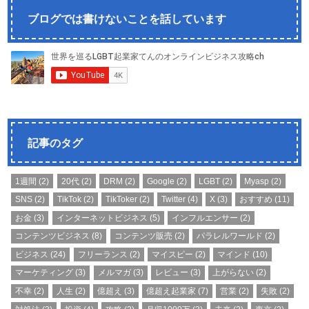
ブログでは書けないことを話しています
記事のタグ
1週間
(2)
20代
(2)
DRM
(2)
Google
(2)
LGBT
(2)
Myasp
(2)
SNS
(2)
TikTok
(2)
TikToker
(2)
Twitter
(4)
X
(3)
おすすめ
(11)
お金
(3)
インターネットビジネス
(5)
インフルエンサー
(2)
コンテンツビジネス
(8)
コンテンツ販売
(2)
パラレルワールド
(2)
ビジネス
(24)
フリーランス
(2)
マイスピー
(2)
マインド
(10)
マーケティング
(3)
メルマガ
(3)
レビュー
(3)
上がらない
(2)
不幸
(2)
人生
(2)
億超え
(3)
億超え起業家
(7)
営業
(2)
失敗
(2)