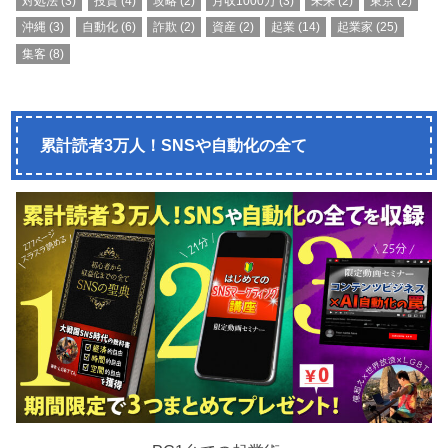
対処法
(3)
投資
(4)
攻略
(2)
月収1000万
(3)
未来
(2)
東京
(2)
沖縄
(3)
自動化
(6)
詐欺
(2)
資産
(2)
起業
(14)
起業家
(25)
集客
(8)
累計読者3万人！SNSや自動化の全て