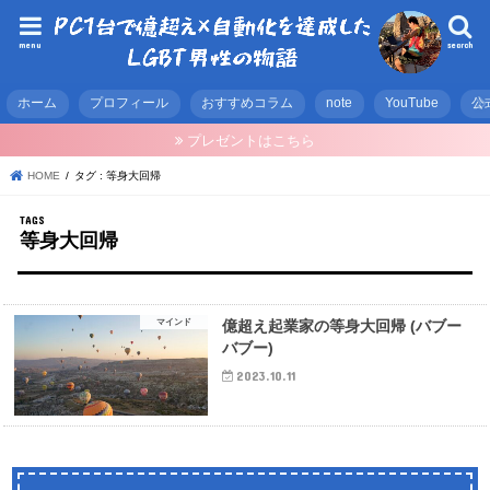
menu
search
ホーム
プロフィール
おすすめコラム
note
YouTube
公
プレゼントはこちら
HOME
タグ : 等身大回帰
等身大回帰
マインド
億超え起業家の等身大回帰 (バブー
バブー)
2023.10.11