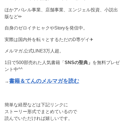
ほかアパレル事業、店舗事業、エンジェル投資、小説出
版など✏︎
自身のゼロイチヒャクやStoryを発信中。
実際は国内外を転々とするただのD専ゲイ✈︎
メルマガ,公式LINE3万人超。
1日で500部売れた人気書籍「
SNSの聖典」
を無料プレゼ
ント中^^
書籍＆てんのメルマガを読む
→
簡単な経歴などは下記リンクに
ストーリー形式でまとめているので
読んでいただければ嬉しいです。