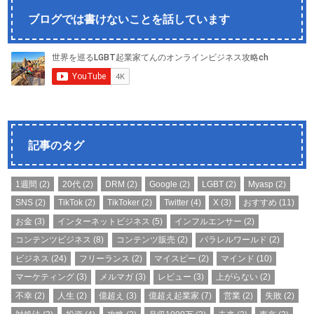
ブログでは書けないことを話しています
記事のタグ
1週間
(2)
20代
(2)
DRM
(2)
Google
(2)
LGBT
(2)
Myasp
(2)
SNS
(2)
TikTok
(2)
TikToker
(2)
Twitter
(4)
X
(3)
おすすめ
(11)
お金
(3)
インターネットビジネス
(5)
インフルエンサー
(2)
コンテンツビジネス
(8)
コンテンツ販売
(2)
パラレルワールド
(2)
ビジネス
(24)
フリーランス
(2)
マイスピー
(2)
マインド
(10)
マーケティング
(3)
メルマガ
(3)
レビュー
(3)
上がらない
(2)
不幸
(2)
人生
(2)
億超え
(3)
億超え起業家
(7)
営業
(2)
失敗
(2)