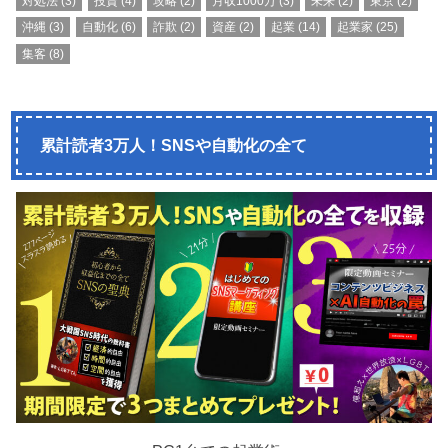
対処法
(3)
投資
(4)
攻略
(2)
月収1000万
(3)
未来
(2)
東京
(2)
沖縄
(3)
自動化
(6)
詐欺
(2)
資産
(2)
起業
(14)
起業家
(25)
集客
(8)
累計読者3万人！SNSや自動化の全て