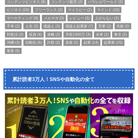
コンテンツビジネス
(8)
コンテンツ販売
(2)
パラレルワールド
(2)
ビジネス
(24)
フリーランス
(2)
マイスピー
(2)
マインド
(10)
マーケティング
(3)
メルマガ
(3)
レビュー
(3)
上がらない
(2)
不幸
(2)
人生
(2)
億超え
(3)
億超え起業家
(7)
営業
(2)
失敗
(2)
対処法
(3)
投資
(4)
攻略
(2)
月収1000万
(3)
未来
(2)
東京
(2)
沖縄
(3)
自動化
(6)
詐欺
(2)
資産
(2)
起業
(14)
起業家
(25)
集客
(8)
累計読者3万人！SNSや自動化の全て