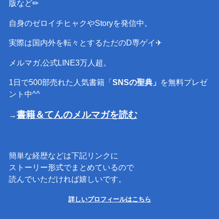
版など✏︎
自身のゼロイチヒャクやStoryを発信中。
実際は国内外を転々とするただのD専ゲイ✈︎
メルマガ,公式LINE3万人超。
1日で500部売れた人気書籍「
SNSの聖典」
を無料プレゼ
ント中^^
書籍＆てんのメルマガを読む
→
簡単な経歴などは下記リンクに
ストーリー形式でまとめているので
読んでいただければ嬉しいです。
詳しいプロフィールはこちら