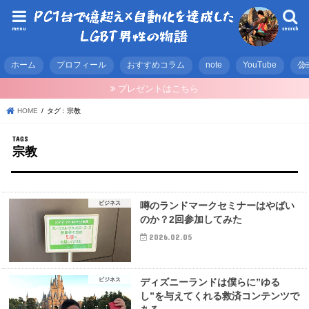
menu
search
ホーム
プロフィール
おすすめコラム
note
YouTube
公
プレゼントはこちら
HOME
タグ : 宗教
宗教
ビジネス
噂のランドマークセミナーはやばい
のか？2回参加してみた
2026.02.05
ビジネス
ディズニーランドは僕らに”ゆる
し”を与えてくれる救済コンテンツで