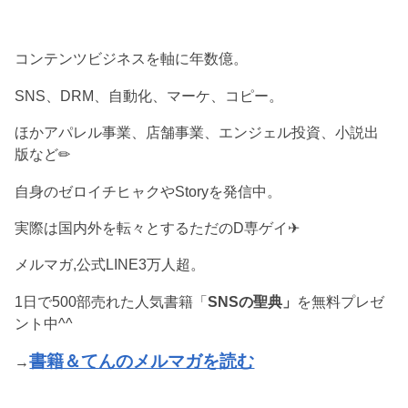
コンテンツビジネスを軸に年数億。
SNS、DRM、自動化、マーケ、コピー。
ほかアパレル事業、店舗事業、エンジェル投資、小説出
版など✏︎
自身のゼロイチヒャクやStoryを発信中。
実際は国内外を転々とするただのD専ゲイ✈︎
メルマガ,公式LINE3万人超。
1日で500部売れた人気書籍「
SNSの聖典」
を無料プレゼ
ント中^^
書籍＆てんのメルマガを読む
→