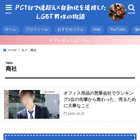
menu
search
ホーム
プロフィール
おすすめコラム
note
YouTube
公
プレゼントはこちら
HOME
タグ : 商社
商社
ビジネス
オフィス用品の営業会社でランキン
グ1位の先輩から教わった、売るため
に大事なこと
2021.01.31