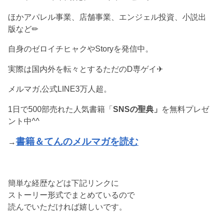
ほかアパレル事業、店舗事業、エンジェル投資、小説出
版など✏︎
自身のゼロイチヒャクやStoryを発信中。
実際は国内外を転々とするただのD専ゲイ✈︎
メルマガ,公式LINE3万人超。
1日で500部売れた人気書籍「
SNSの聖典」
を無料プレゼ
ント中^^
書籍＆てんのメルマガを読む
→
簡単な経歴などは下記リンクに
ストーリー形式でまとめているので
読んでいただければ嬉しいです。