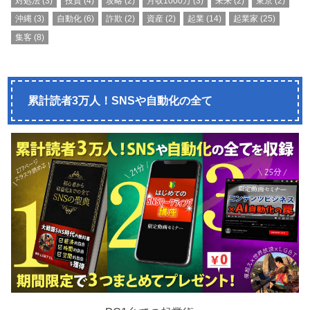
対処法
(3)
投資
(4)
攻略
(2)
月収1000万
(3)
未来
(2)
東京
(2)
沖縄
(3)
自動化
(6)
詐欺
(2)
資産
(2)
起業
(14)
起業家
(25)
集客
(8)
累計読者3万人！SNSや自動化の全て