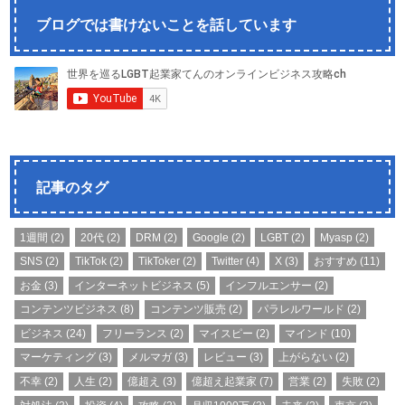
ブログでは書けないことを話しています
記事のタグ
1週間
(2)
20代
(2)
DRM
(2)
Google
(2)
LGBT
(2)
Myasp
(2)
SNS
(2)
TikTok
(2)
TikToker
(2)
Twitter
(4)
X
(3)
おすすめ
(11)
お金
(3)
インターネットビジネス
(5)
インフルエンサー
(2)
コンテンツビジネス
(8)
コンテンツ販売
(2)
パラレルワールド
(2)
ビジネス
(24)
フリーランス
(2)
マイスピー
(2)
マインド
(10)
マーケティング
(3)
メルマガ
(3)
レビュー
(3)
上がらない
(2)
不幸
(2)
人生
(2)
億超え
(3)
億超え起業家
(7)
営業
(2)
失敗
(2)