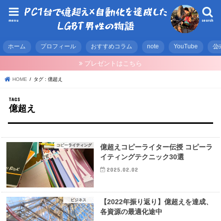
menu
search
ホーム
プロフィール
おすすめコラム
note
YouTube
公
プレゼントはこちら
HOME
タグ : 億超え
億超え
コピーライティング
億超えコピーライター伝授 コピーラ
イティングテクニック30選
2025.02.02
ビジネス
【2022年振り返り】億超えを達成、
各資源の最適化途中