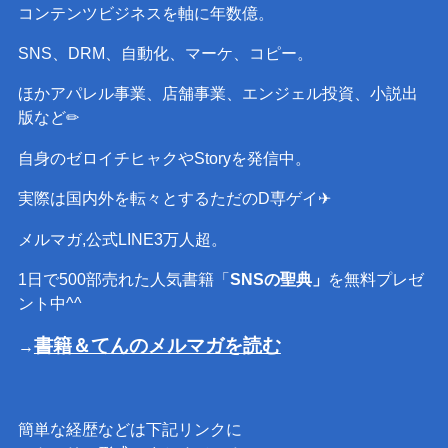
コンテンツビジネスを軸に年数億。
SNS、DRM、自動化、マーケ、コピー。
ほかアパレル事業、店舗事業、エンジェル投資、小説出
版など✏︎
自身のゼロイチヒャクやStoryを発信中。
実際は国内外を転々とするただのD専ゲイ✈︎
メルマガ,公式LINE3万人超。
1日で500部売れた人気書籍「
SNSの聖典」
を無料プレゼ
ント中^^
書籍＆てんのメルマガを読む
→
簡単な経歴などは下記リンクに