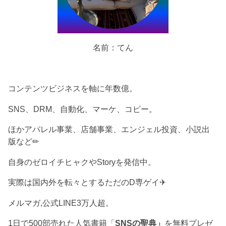
名前：てん
コンテンツビジネスを軸に年数億。
SNS、DRM、自動化、マーケ、コピー。
ほかアパレル事業、店舗事業、エンジェル投資、小説出
版など✏︎
自身のゼロイチヒャクやStoryを発信中。
実際は国内外を転々とするただのD専ゲイ✈︎
メルマガ,公式LINE3万人超。
1日で500部売れた人気書籍「
SNSの聖典」
を無料プレゼ