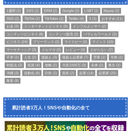
1週間
(2)
20代
(2)
DRM
(2)
Google
(2)
LGBT
(2)
Myasp
(2)
SNS
(2)
TikTok
(2)
TikToker
(2)
Twitter
(4)
X
(3)
おすすめ
(11)
お金
(3)
インターネットビジネス
(5)
インフルエンサー
(2)
コンテンツビジネス
(8)
コンテンツ販売
(2)
パラレルワールド
(2)
ビジネス
(24)
フリーランス
(2)
マイスピー
(2)
マインド
(10)
マーケティング
(3)
メルマガ
(3)
レビュー
(3)
上がらない
(2)
不幸
(2)
人生
(2)
億超え
(3)
億超え起業家
(7)
営業
(2)
失敗
(2)
対処法
(3)
投資
(4)
攻略
(2)
月収1000万
(3)
未来
(2)
東京
(2)
沖縄
(3)
自動化
(6)
詐欺
(2)
資産
(2)
起業
(14)
起業家
(25)
集客
(8)
累計読者3万人！SNSや自動化の全て