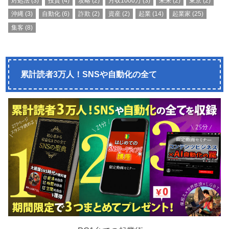
対処法
(3)
投資
(4)
攻略
(2)
月収1000万
(3)
未来
(2)
東京
(2)
沖縄
(3)
自動化
(6)
詐欺
(2)
資産
(2)
起業
(14)
起業家
(25)
集客
(8)
累計読者3万人！SNSや自動化の全て