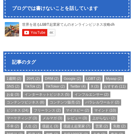
ブログでは書けないことを話しています
記事のタグ
1週間
(2)
20代
(2)
DRM
(2)
Google
(2)
LGBT
(2)
Myasp
(2)
SNS
(2)
TikTok
(2)
TikToker
(2)
Twitter
(4)
X
(3)
おすすめ
(11)
お金
(3)
インターネットビジネス
(5)
インフルエンサー
(2)
コンテンツビジネス
(8)
コンテンツ販売
(2)
パラレルワールド
(2)
ビジネス
(24)
フリーランス
(2)
マイスピー
(2)
マインド
(10)
マーケティング
(3)
メルマガ
(3)
レビュー
(3)
上がらない
(2)
不幸
(2)
人生
(2)
億超え
(3)
億超え起業家
(7)
営業
(2)
失敗
(2)