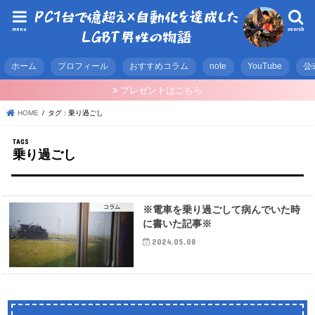
menu
search
ホーム
プロフィール
おすすめコラム
note
YouTube
公
プレゼントはこちら
HOME
タグ : 乗り過ごし
乗り過ごし
コラム
※電車を乗り過ごして病んでいた時
に書いた記事※
2024.05.08