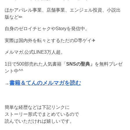
ほかアパレル事業、店舗事業、エンジェル投資、小説出
版など✏︎
自身のゼロイチヒャクやStoryを発信中。
実際は国内外を転々とするただのD専ゲイ✈︎
メルマガ,公式LINE3万人超。
1日で500部売れた人気書籍「
SNSの聖典」
を無料プレゼ
ント中^^
書籍＆てんのメルマガを読む
→
簡単な経歴などは下記リンクに
ストーリー形式でまとめているので
読んでいただければ嬉しいです。