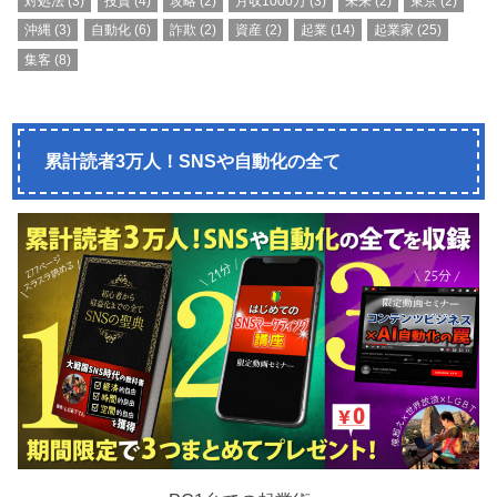
対処法
(3)
投資
(4)
攻略
(2)
月収1000万
(3)
未来
(2)
東京
(2)
沖縄
(3)
自動化
(6)
詐欺
(2)
資産
(2)
起業
(14)
起業家
(25)
集客
(8)
累計読者3万人！SNSや自動化の全て