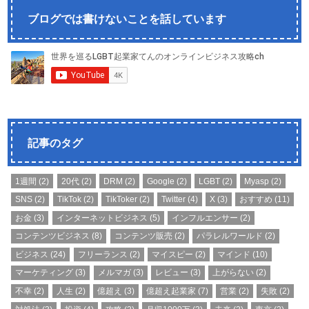
ブログでは書けないことを話しています
記事のタグ
1週間
(2)
20代
(2)
DRM
(2)
Google
(2)
LGBT
(2)
Myasp
(2)
SNS
(2)
TikTok
(2)
TikToker
(2)
Twitter
(4)
X
(3)
おすすめ
(11)
お金
(3)
インターネットビジネス
(5)
インフルエンサー
(2)
コンテンツビジネス
(8)
コンテンツ販売
(2)
パラレルワールド
(2)
ビジネス
(24)
フリーランス
(2)
マイスピー
(2)
マインド
(10)
マーケティング
(3)
メルマガ
(3)
レビュー
(3)
上がらない
(2)
不幸
(2)
人生
(2)
億超え
(3)
億超え起業家
(7)
営業
(2)
失敗
(2)