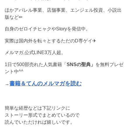
ほかアパレル事業、店舗事業、エンジェル投資、小説出
版など✏︎
自身のゼロイチヒャクやStoryを発信中。
実際は国内外を転々とするただのD専ゲイ✈︎
メルマガ,公式LINE3万人超。
1日で500部売れた人気書籍「
SNSの聖典」
を無料プレゼ
ント中^^
書籍＆てんのメルマガを読む
→
簡単な経歴などは下記リンクに
ストーリー形式でまとめているので
読んでいただければ嬉しいです。