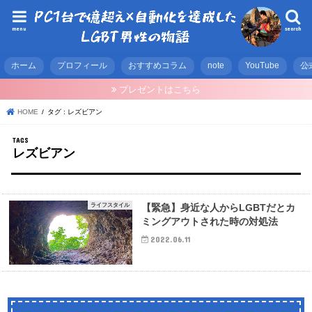
menu
search
ホーム
プロフィール
おすすめコラム
note
YouTube
公
プレゼントはこちら
HOME
タグ : レズビアン
レズビアン
ライフスタイル
【緊急】身近な人からLGBTだとカ
ミングアウトされた時の対処法
2022.06.11