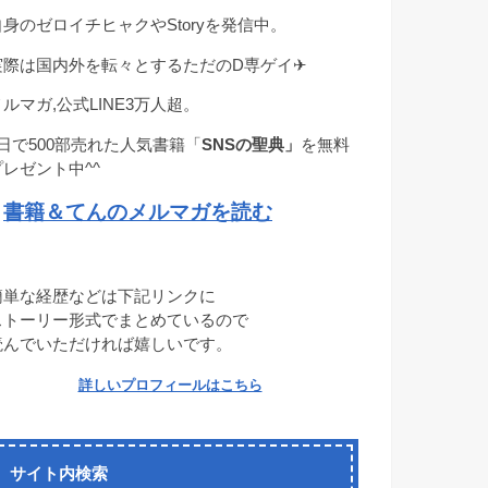
自身のゼロイチヒャクやStoryを発信中。
実際は国内外を転々とするただのD専ゲイ✈︎
メルマガ,公式LINE3万人超。
1日で500部売れた人気書籍「
SNSの聖典」
を無料
プレゼント中^^
書籍＆てんのメルマガを読む
→
簡単な経歴などは下記リンクに
ストーリー形式でまとめているので
読んでいただければ嬉しいです。
詳しいプロフィールはこちら
サイト内検索