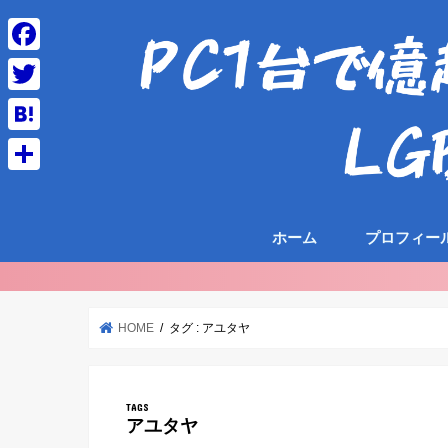
F
a
T
c
w
H
e
i
a
共
b
t
t
有
o
t
ホーム
プロフィー
e
o
e
n
k
r
a
HOME
タグ : アユタヤ
アユタヤ