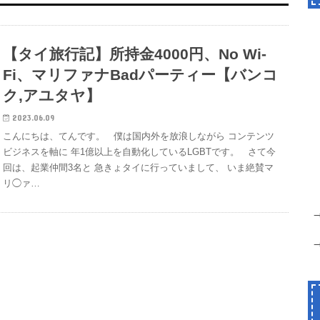
【タイ旅行記】所持金4000円、No Wi-
Fi、マリファナBadパーティー【バンコ
ク,アユタヤ】
2023.06.09
こんにちは、てんです。 僕は国内外を放浪しながら コンテンツ
ビジネスを軸に 年1億以上を自動化しているLGBTです。 さて今
回は、起業仲間3名と 急きょタイに行っていまして、 いま絶賛マ
リ◯ァ…