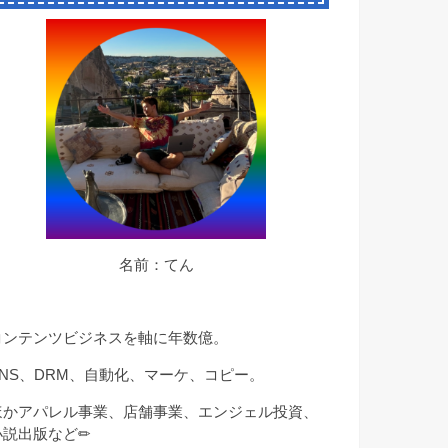
名前：てん
コンテンツビジネスを軸に年数億。
SNS、DRM、自動化、マーケ、コピー。
ほかアパレル事業、店舗事業、エンジェル投資、
小説出版など✏︎