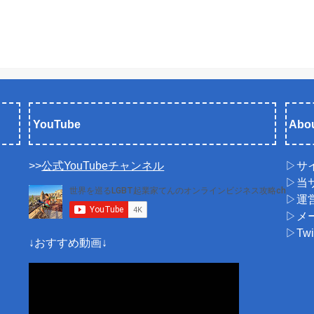
YouTube
Abou
>>
公式YouTubeチャンネル
▷サ
▷当
▷運
▷メ
▷Tw
↓おすすめ動画↓