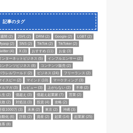
記事のタグ
1週間
(2)
20代
(2)
DRM
(2)
Google
(2)
LGBT
(2)
Myasp
(2)
SNS
(2)
TikTok
(2)
TikToker
(2)
witter
(4)
X
(3)
おすすめ
(11)
お金
(3)
インターネットビジネス
(5)
インフルエンサー
(2)
コンテンツビジネス
(8)
コンテンツ販売
(2)
パラレルワールド
(2)
ビジネス
(24)
フリーランス
(2)
マイスピー
(2)
マインド
(10)
マーケティング
(3)
メルマガ
(3)
レビュー
(3)
上がらない
(2)
不幸
(2)
人生
(2)
億超え
(3)
億超え起業家
(7)
営業
(2)
失敗
(2)
対処法
(3)
投資
(4)
攻略
(2)
月収1000万
(3)
未来
(2)
東京
(2)
沖縄
(3)
自動化
(6)
詐欺
(2)
資産
(2)
起業
(14)
起業家
(25)
集客
(8)