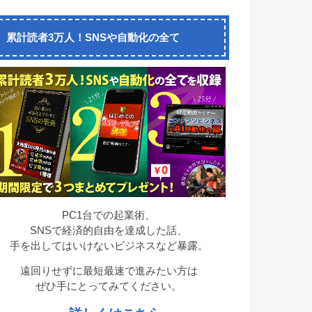
累計読者3万人！SNSや自動化の全て
PC1台での起業術、
SNSで経済的自由を達成した話、
手を出してはいけないビジネスなど暴露。
遠回りせずに最短最速で進みたい方は
ぜひ手にとってみてください。