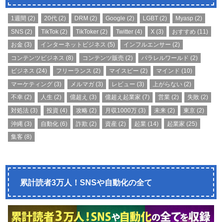
1週間
(2)
20代
(2)
DRM
(2)
Google
(2)
LGBT
(2)
Myasp
(2)
SNS
(2)
TikTok
(2)
TikToker
(2)
Twitter
(4)
X
(3)
おすすめ
(11)
お金
(3)
インターネットビジネス
(5)
インフルエンサー
(2)
コンテンツビジネス
(8)
コンテンツ販売
(2)
パラレルワールド
(2)
ビジネス
(24)
フリーランス
(2)
マイスピー
(2)
マインド
(10)
マーケティング
(3)
メルマガ
(3)
レビュー
(3)
上がらない
(2)
不幸
(2)
人生
(2)
億超え
(3)
億超え起業家
(7)
営業
(2)
失敗
(2)
対処法
(3)
投資
(4)
攻略
(2)
月収1000万
(3)
未来
(2)
東京
(2)
沖縄
(3)
自動化
(6)
詐欺
(2)
資産
(2)
起業
(14)
起業家
(25)
集客
(8)
累計読者3万人！SNSや自動化の全て