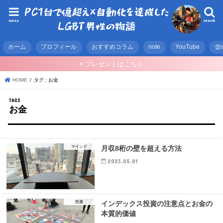
menu
search
ホーム
プロフィール
おすすめコラム
note
YouTube
公
プレゼントはこちら
HOME
タグ : お金
お金
マインド
月収8桁の壁を超える方法
2023.05.01
投資
インデックス投資の注意点とお金の
本質的価値