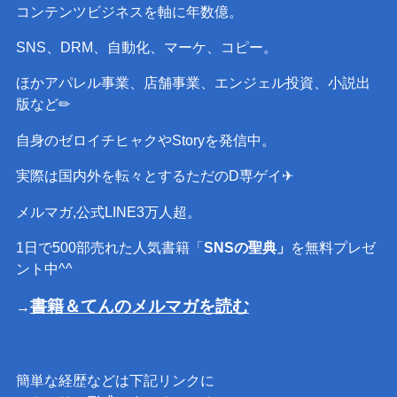
コンテンツビジネスを軸に年数億。
SNS、DRM、自動化、マーケ、コピー。
ほかアパレル事業、店舗事業、エンジェル投資、小説出
版など✏︎
自身のゼロイチヒャクやStoryを発信中。
実際は国内外を転々とするただのD専ゲイ✈︎
メルマガ,公式LINE3万人超。
1日で500部売れた人気書籍「
SNSの聖典」
を無料プレゼ
ント中^^
書籍＆てんのメルマガを読む
→
簡単な経歴などは下記リンクに