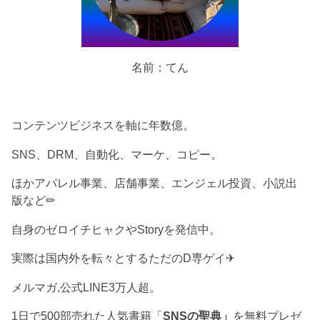
名前：てん
コンテンツビジネスを軸に年数億。
SNS、DRM、自動化、マーケ、コピー。
ほかアパレル事業、店舗事業、エンジェル投資、小説出
版など✏︎
自身のゼロイチヒャクやStoryを発信中。
実際は国内外を転々とするただのD専ゲイ✈︎
メルマガ,公式LINE3万人超。
1日で500部売れた人気書籍「
SNSの聖典」
を無料プレゼ