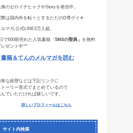
自身のゼロイチヒャクやStoryを発信中。
実際は国内外を転々とするただのD専ゲイ✈︎
メルマガ,公式LINE3万人超。
1日で500部売れた人気書籍「
SNSの聖典」
を無料
プレゼント中^^
書籍＆てんのメルマガを読む
→
簡単な経歴などは下記リンクに
ストーリー形式でまとめているので
読んでいただければ嬉しいです。
詳しいプロフィールはこちら
サイト内検索