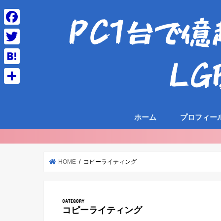
F
a
T
c
w
H
e
i
a
共
b
t
t
有
o
t
ホーム
プロフィー
e
o
e
n
k
r
a
HOME
コピーライティング
コピーライティング