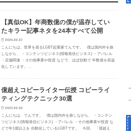
【真似OK】年商数億の僕が温存してい
たキラー記事ネタを24本すべて公開
2026.02.23
こんにちは、世界を巡るLGBT起業家てんです。 僕は国内外を旅
しながら、 ・コンテンツビジネス(情報発信ビジネス) ・アパレル
・店舗関連 ・その他事業や投資 などで、ほぼ自動で 年数億を収益
化しています。…
億超えコピーライター伝授 コピーライ
ティングテクニック30選
2025.02.02
こんにちは、てんです。 僕は国内外を旅しながら、 ・コンテン
ツビジネス(情報発信ビジネス) ・アパレル ・その他事業や投資 な
どで年1億以上を 自動化しているLGBTです。 今回、 「億超え