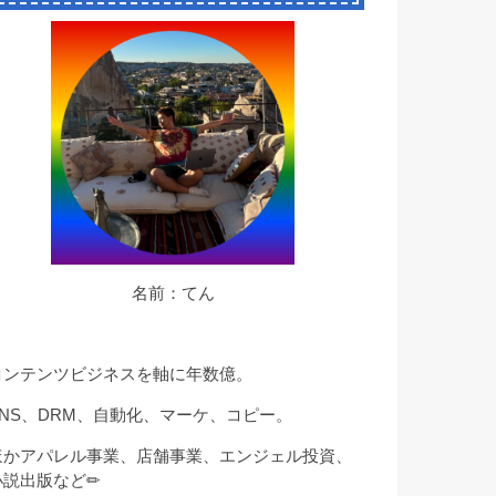
名前：てん
コンテンツビジネスを軸に年数億。
SNS、DRM、自動化、マーケ、コピー。
ほかアパレル事業、店舗事業、エンジェル投資、
小説出版など✏︎