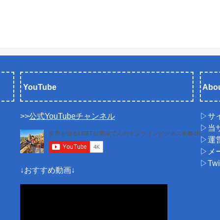
YouTube
Abou
>>
公式YouTubeチャンネル
▷サ
▷当
▷運
▷メ
▷Tw
↓おすすめ動画↓