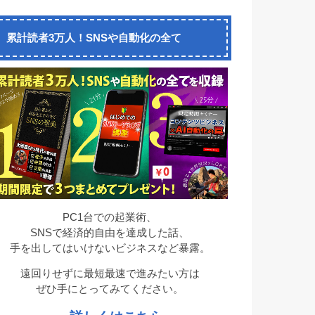
累計読者3万人！SNSや自動化の全て
PC1台での起業術、
SNSで経済的自由を達成した話、
手を出してはいけないビジネスなど暴露。
遠回りせずに最短最速で進みたい方は
ぜひ手にとってみてください。