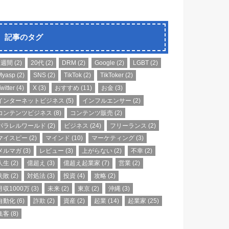
記事のタグ
1週間
(2)
20代
(2)
DRM
(2)
Google
(2)
LGBT
(2)
Myasp
(2)
SNS
(2)
TikTok
(2)
TikToker
(2)
witter
(4)
X
(3)
おすすめ
(11)
お金
(3)
インターネットビジネス
(5)
インフルエンサー
(2)
コンテンツビジネス
(8)
コンテンツ販売
(2)
パラレルワールド
(2)
ビジネス
(24)
フリーランス
(2)
マイスピー
(2)
マインド
(10)
マーケティング
(3)
メルマガ
(3)
レビュー
(3)
上がらない
(2)
不幸
(2)
人生
(2)
億超え
(3)
億超え起業家
(7)
営業
(2)
失敗
(2)
対処法
(3)
投資
(4)
攻略
(2)
月収1000万
(3)
未来
(2)
東京
(2)
沖縄
(3)
自動化
(6)
詐欺
(2)
資産
(2)
起業
(14)
起業家
(25)
集客
(8)