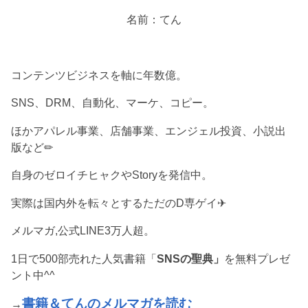
名前：てん
コンテンツビジネスを軸に年数億。
SNS、DRM、自動化、マーケ、コピー。
ほかアパレル事業、店舗事業、エンジェル投資、小説出
版など✏︎
自身のゼロイチヒャクやStoryを発信中。
実際は国内外を転々とするただのD専ゲイ✈︎
メルマガ,公式LINE3万人超。
1日で500部売れた人気書籍「
SNSの聖典」
を無料プレゼ
ント中^^
書籍＆てんのメルマガを読む
→