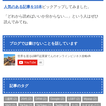
人気のある記事を10本
ピックアップしてみました。
「どれから読めばいいか分からない…」という人はぜひ
読んでみてね。
ブログでは書けないことを話しています
記事のタグ
1週間
(2)
20代
(2)
DRM
(2)
Google
(2)
LGBT
(2)
Myasp
(2)
SNS
(2)
TikTok
(2)
TikToker
(2)
Twitter
(4)
X
(3)
おすすめ
(11)