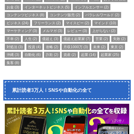
お金
(3)
インターネットビジネス
(5)
インフルエンサー
(2)
コンテンツビジネス
(8)
コンテンツ販売
(2)
パラレルワールド
(2)
ビジネス
(24)
フリーランス
(2)
マイスピー
(2)
マインド
(10)
マーケティング
(3)
メルマガ
(3)
レビュー
(3)
上がらない
(2)
不幸
(2)
人生
(2)
億超え
(3)
億超え起業家
(7)
営業
(2)
失敗
(2)
対処法
(3)
投資
(4)
攻略
(2)
月収1000万
(3)
未来
(2)
東京
(2)
沖縄
(3)
自動化
(6)
詐欺
(2)
資産
(2)
起業
(14)
起業家
(25)
集客
(8)
累計読者3万人！SNSや自動化の全て