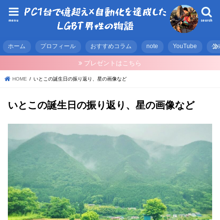
menu
search
ホーム
プロフィール
おすすめコラム
note
YouTube
公
プレゼントはこちら
HOME
いとこの誕生日の振り返り、星の画像など
いとこの誕生日の振り返り、星の画像など