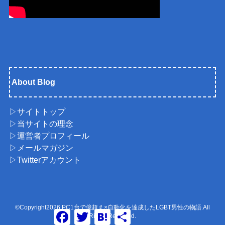
About Blog
▷サイトトップ
▷当サイトの理念
▷運営者プロフィール
▷メールマガジン
▷Twitterアカウント
©Copyright2026
PC1台で億超え×自動化を達成したLGBT男性の物語
.All
F
T
H
共
Rights Reserved.
a
w
a
有