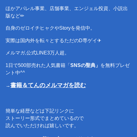
ほかアパレル事業、店舗事業、エンジェル投資、小説出
版など✏︎
自身のゼロイチヒャクやStoryを発信中。
実際は国内外を転々とするただのD専ゲイ✈︎
メルマガ,公式LINE3万人超。
1日で500部売れた人気書籍「
SNSの聖典」
を無料プレゼ
ント中^^
書籍＆てんのメルマガを読む
→
簡単な経歴などは下記リンクに
ストーリー形式でまとめているので
読んでいただければ嬉しいです。