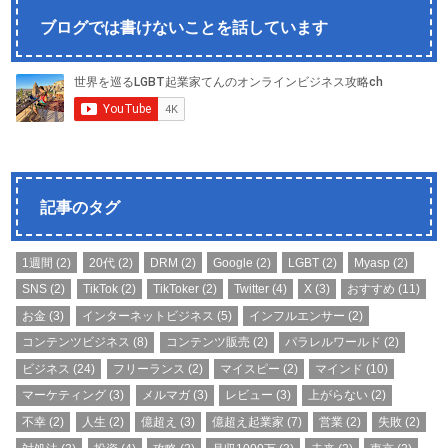
ブログでは書けないことを話しています
記事のタグ
1週間
(2)
20代
(2)
DRM
(2)
Google
(2)
LGBT
(2)
Myasp
(2)
SNS
(2)
TikTok
(2)
TikToker
(2)
Twitter
(4)
X
(3)
おすすめ
(11)
お金
(3)
インターネットビジネス
(5)
インフルエンサー
(2)
コンテンツビジネス
(8)
コンテンツ販売
(2)
パラレルワールド
(2)
ビジネス
(24)
フリーランス
(2)
マイスピー
(2)
マインド
(10)
マーケティング
(3)
メルマガ
(3)
レビュー
(3)
上がらない
(2)
不幸
(2)
人生
(2)
億超え
(3)
億超え起業家
(7)
営業
(2)
失敗
(2)