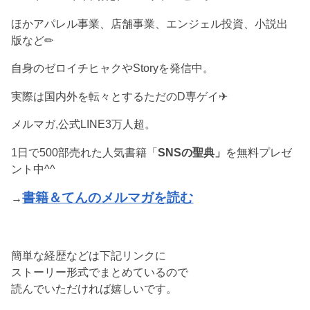
ほかアパレル事業、店舗事業、エンジェル投資、小説出
版など✏︎
自身のゼロイチヒャクやStoryを発信中。
実際は国内外を転々とするただのD専ゲイ✈︎
メルマガ,公式LINE3万人超。
1日で500部売れた人気書籍「
SNSの聖典」
を無料プレゼ
ント中^^
書籍＆てんのメルマガを読む
→
簡単な経歴などは下記リンクに
ストーリー形式でまとめているので
読んでいただければ嬉しいです。