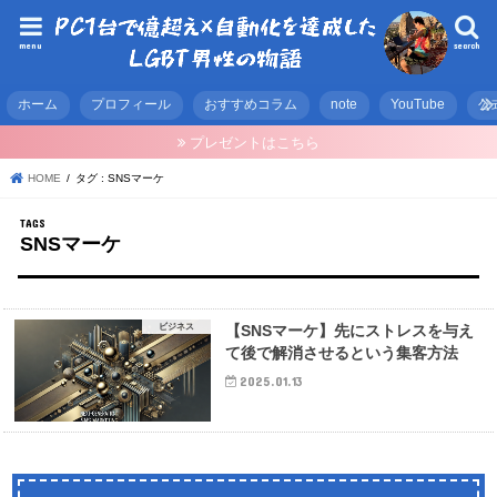
menu
search
ホーム
プロフィール
おすすめコラム
note
YouTube
公
プレゼントはこちら
HOME
タグ : SNSマーケ
SNSマーケ
ビジネス
【SNSマーケ】先にストレスを与え
て後で解消させるという集客方法
2025.01.13