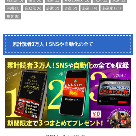
対処法
(3)
投資
(4)
攻略
(2)
月収1000万
(3)
未来
(2)
東京
(2)
沖縄
(3)
自動化
(6)
詐欺
(2)
資産
(2)
起業
(14)
起業家
(25)
集客
(8)
累計読者3万人！SNSや自動化の全て