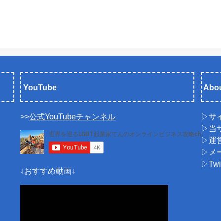
YouTube
Abou
>>
公式YouTubeチャンネル
▷サ
▷当
▷運
▷メ
▷Tw
↓おすすめ動画↓