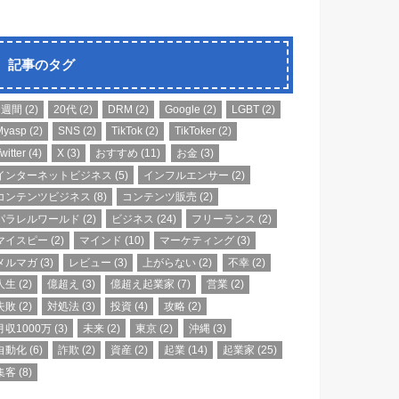
記事のタグ
1週間
(2)
20代
(2)
DRM
(2)
Google
(2)
LGBT
(2)
Myasp
(2)
SNS
(2)
TikTok
(2)
TikToker
(2)
witter
(4)
X
(3)
おすすめ
(11)
お金
(3)
インターネットビジネス
(5)
インフルエンサー
(2)
コンテンツビジネス
(8)
コンテンツ販売
(2)
パラレルワールド
(2)
ビジネス
(24)
フリーランス
(2)
マイスピー
(2)
マインド
(10)
マーケティング
(3)
メルマガ
(3)
レビュー
(3)
上がらない
(2)
不幸
(2)
人生
(2)
億超え
(3)
億超え起業家
(7)
営業
(2)
失敗
(2)
対処法
(3)
投資
(4)
攻略
(2)
月収1000万
(3)
未来
(2)
東京
(2)
沖縄
(3)
自動化
(6)
詐欺
(2)
資産
(2)
起業
(14)
起業家
(25)
集客
(8)