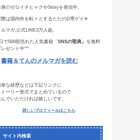
自身のゼロイチヒャクやStoryを発信中。
実際は国内外を転々とするただのD専ゲイ✈︎
メルマガ,公式LINE3万人超。
1日で500部売れた人気書籍「
SNSの聖典」
を無料
プレゼント中^^
書籍＆てんのメルマガを読む
→
簡単な経歴などは下記リンクに
ストーリー形式でまとめているので
読んでいただければ嬉しいです。
詳しいプロフィールはこちら
サイト内検索