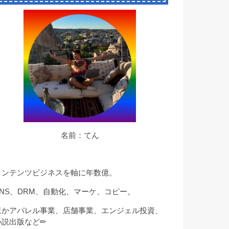
名前：てん
コンテンツビジネスを軸に年数億。
SNS、DRM、自動化、マーケ、コピー。
ほかアパレル事業、店舗事業、エンジェル投資、
小説出版など✏︎