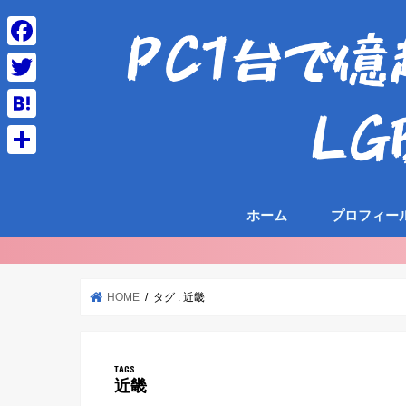
F
a
T
c
w
H
e
i
a
共
b
t
t
有
o
t
ホーム
プロフィー
e
o
e
n
k
r
a
HOME
タグ : 近畿
近畿