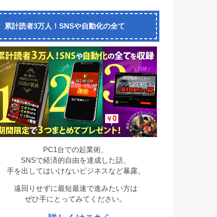
累計読者3万人！SNSや自動化の全て
PC1台での起業術、
SNSで経済的自由を達成した話、
手を出してはいけないビジネスなど暴露。
遠回りせずに最短最速で進みたい方は
ぜひ手にとってみてください。