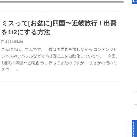
ミスって[お盆に]四国〜近畿旅行！出費
を1/2にする方法
2024.08.26
こんにちは、てんです。 僕は国内外を旅しながら コンテンツビ
ジネスやアパレルなどで 年1億以上を自動化しています。 今回、
1週間の四国〜近畿旅行に 行ってきたのですが、 まさかの僕のミ
スで、 …