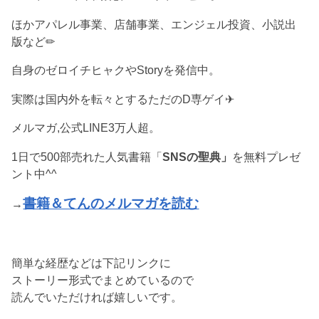
ほかアパレル事業、店舗事業、エンジェル投資、小説出
版など✏︎
自身のゼロイチヒャクやStoryを発信中。
実際は国内外を転々とするただのD専ゲイ✈︎
メルマガ,公式LINE3万人超。
1日で500部売れた人気書籍「
SNSの聖典」
を無料プレゼ
ント中^^
書籍＆てんのメルマガを読む
→
簡単な経歴などは下記リンクに
ストーリー形式でまとめているので
読んでいただければ嬉しいです。