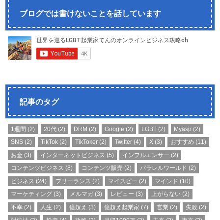
ブログでは書けないことを話しています
記事のタグ
1週間
(2)
20代
(2)
DRM
(2)
Google
(2)
LGBT
(2)
Myasp
(2)
SNS
(2)
TikTok
(2)
TikToker
(2)
Twitter
(4)
X
(3)
おすすめ
(11)
お金
(3)
インターネットビジネス
(5)
インフルエンサー
(2)
コンテンツビジネス
(8)
コンテンツ販売
(2)
パラレルワールド
(2)
ビジネス
(24)
フリーランス
(2)
マイスピー
(2)
マインド
(10)
マーケティング
(3)
メルマガ
(3)
レビュー
(3)
上がらない
(2)
不幸
(2)
人生
(2)
億超え
(3)
億超え起業家
(7)
営業
(2)
失敗
(2)