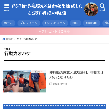
menu
search
ホーム
プロフィール
おすすめコラム
note
YouTube
公
プレゼントはこちら
HOME
タグ : 行動力オバケ
行動力オバケ
ビジネス
即行動の恩恵と成功法則。行動力オ
バケになりたい
2025.09.14