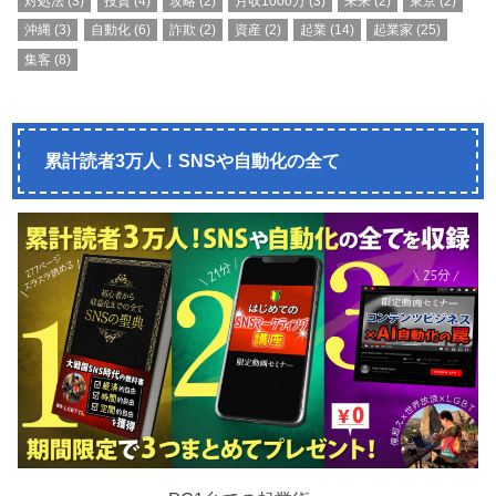
対処法
(3)
投資
(4)
攻略
(2)
月収1000万
(3)
未来
(2)
東京
(2)
沖縄
(3)
自動化
(6)
詐欺
(2)
資産
(2)
起業
(14)
起業家
(25)
集客
(8)
累計読者3万人！SNSや自動化の全て