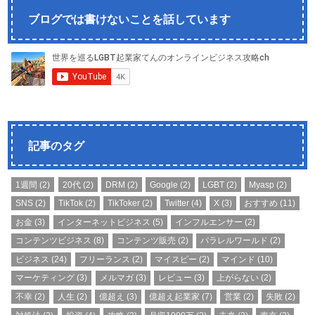
ブログでは書けないことを話しています
記事のタグ
1週間
(2)
20代
(2)
DRM
(2)
Google
(2)
LGBT
(2)
Myasp
(2)
SNS
(2)
TikTok
(2)
TikToker
(2)
Twitter
(4)
X
(3)
おすすめ
(11)
お金
(3)
インターネットビジネス
(5)
インフルエンサー
(2)
コンテンツビジネス
(8)
コンテンツ販売
(2)
パラレルワールド
(2)
ビジネス
(24)
フリーランス
(2)
マイスピー
(2)
マインド
(10)
マーケティング
(3)
メルマガ
(3)
レビュー
(3)
上がらない
(2)
不幸
(2)
人生
(2)
億超え
(3)
億超え起業家
(7)
営業
(2)
失敗
(2)