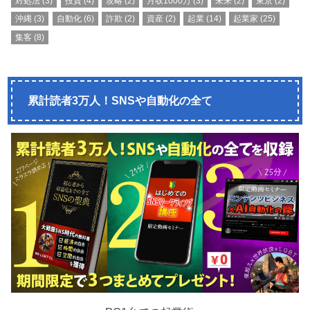
対処法
(3)
投資
(4)
攻略
(2)
月収1000万
(3)
未来
(2)
東京
(2)
沖縄
(3)
自動化
(6)
詐欺
(2)
資産
(2)
起業
(14)
起業家
(25)
集客
(8)
累計読者3万人！SNSや自動化の全て