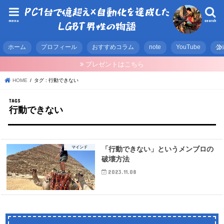
menu
search
ホーム
プロフィール
おすすめコラム
note
YouTube
公
プレゼントはこちら
HOME
タグ : 行動できない
行動できない
マインド
「行動できない」というメンブロの
破壊方法
2023.11.08