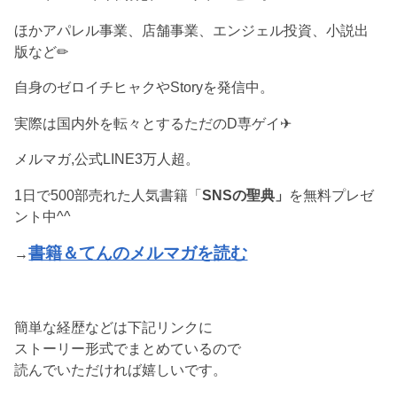
ほかアパレル事業、店舗事業、エンジェル投資、小説出
版など✏︎
自身のゼロイチヒャクやStoryを発信中。
実際は国内外を転々とするただのD専ゲイ✈︎
メルマガ,公式LINE3万人超。
1日で500部売れた人気書籍「
SNSの聖典」
を無料プレゼ
ント中^^
書籍＆てんのメルマガを読む
→
簡単な経歴などは下記リンクに
ストーリー形式でまとめているので
読んでいただければ嬉しいです。