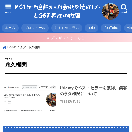
menu
search
ホーム
プロフィール
おすすめコラム
note
YouTube
公
プレゼントはこちら
HOME
タグ : 永久機関
永久機関
マーケティング
Udemyでベストセラーを獲得。集客
の永久機関について
2024.11.06