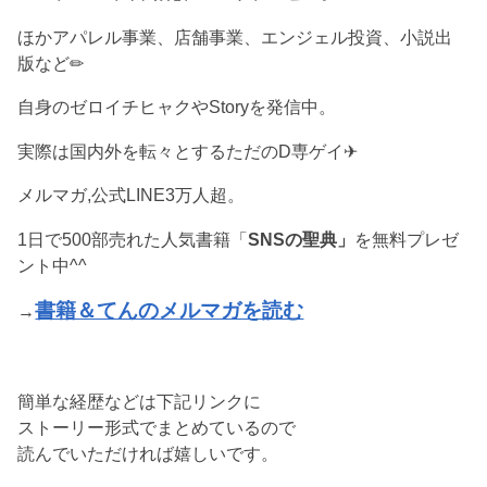
ほかアパレル事業、店舗事業、エンジェル投資、小説出
版など✏︎
自身のゼロイチヒャクやStoryを発信中。
実際は国内外を転々とするただのD専ゲイ✈︎
メルマガ,公式LINE3万人超。
1日で500部売れた人気書籍「
SNSの聖典」
を無料プレゼ
ント中^^
書籍＆てんのメルマガを読む
→
簡単な経歴などは下記リンクに
ストーリー形式でまとめているので
読んでいただければ嬉しいです。