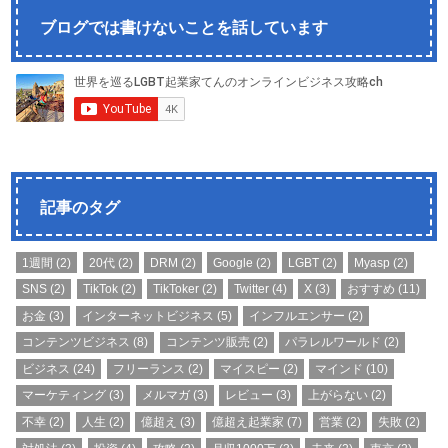
ブログでは書けないことを話しています
記事のタグ
1週間
(2)
20代
(2)
DRM
(2)
Google
(2)
LGBT
(2)
Myasp
(2)
SNS
(2)
TikTok
(2)
TikToker
(2)
Twitter
(4)
X
(3)
おすすめ
(11)
お金
(3)
インターネットビジネス
(5)
インフルエンサー
(2)
コンテンツビジネス
(8)
コンテンツ販売
(2)
パラレルワールド
(2)
ビジネス
(24)
フリーランス
(2)
マイスピー
(2)
マインド
(10)
マーケティング
(3)
メルマガ
(3)
レビュー
(3)
上がらない
(2)
不幸
(2)
人生
(2)
億超え
(3)
億超え起業家
(7)
営業
(2)
失敗
(2)