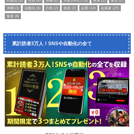
対処法
(3)
投資
(4)
攻略
(2)
月収1000万
(3)
未来
(2)
東京
(2)
沖縄
(3)
自動化
(6)
詐欺
(2)
資産
(2)
起業
(14)
起業家
(25)
集客
(8)
累計読者3万人！SNSや自動化の全て