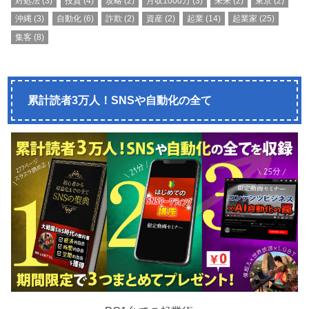
対処法
(3)
投資
(4)
攻略
(2)
月収1000万
(3)
未来
(2)
東京
(2)
沖縄
(3)
自動化
(6)
詐欺
(2)
資産
(2)
起業
(14)
起業家
(25)
集客
(8)
累計読者3万人！SNSや自動化の全て