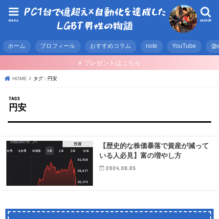
menu
search
ホーム
プロフィール
おすすめコラム
note
YouTube
公
プレゼントはこちら
HOME
タグ : 円安
円安
投資
【歴史的な株価暴落で資産が減って
いる人必見】富の増やし方
2024.08.05