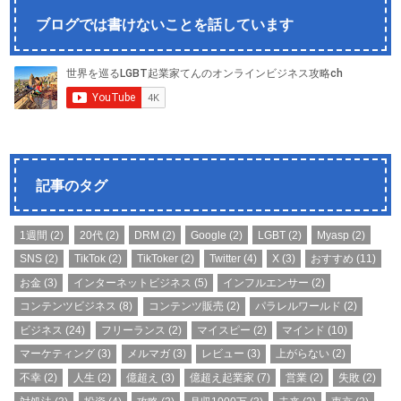
ブログでは書けないことを話しています
記事のタグ
1週間
(2)
20代
(2)
DRM
(2)
Google
(2)
LGBT
(2)
Myasp
(2)
SNS
(2)
TikTok
(2)
TikToker
(2)
Twitter
(4)
X
(3)
おすすめ
(11)
お金
(3)
インターネットビジネス
(5)
インフルエンサー
(2)
コンテンツビジネス
(8)
コンテンツ販売
(2)
パラレルワールド
(2)
ビジネス
(24)
フリーランス
(2)
マイスピー
(2)
マインド
(10)
マーケティング
(3)
メルマガ
(3)
レビュー
(3)
上がらない
(2)
不幸
(2)
人生
(2)
億超え
(3)
億超え起業家
(7)
営業
(2)
失敗
(2)