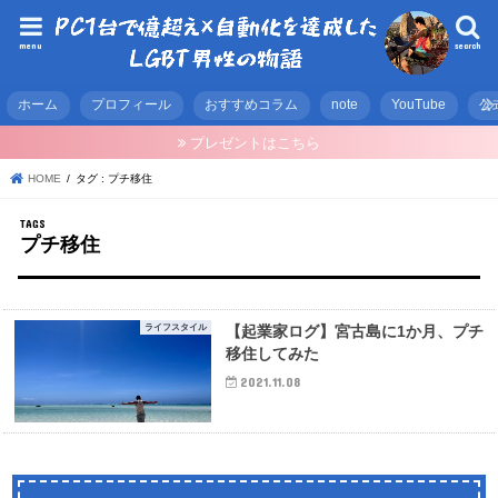
menu
search
ホーム
プロフィール
おすすめコラム
note
YouTube
公
プレゼントはこちら
HOME
タグ : プチ移住
プチ移住
ライフスタイル
【起業家ログ】宮古島に1か月、プチ
移住してみた
2021.11.08