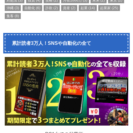
対処法
(3)
投資
(4)
攻略
(2)
月収1000万
(3)
未来
(2)
東京
(2)
沖縄
(3)
自動化
(6)
詐欺
(2)
資産
(2)
起業
(14)
起業家
(25)
集客
(8)
累計読者3万人！SNSや自動化の全て