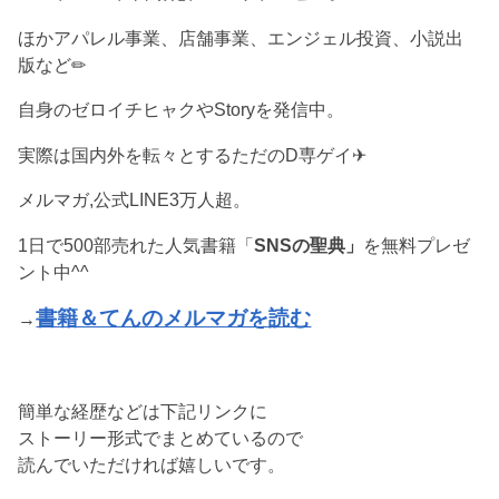
ほかアパレル事業、店舗事業、エンジェル投資、小説出
版など✏︎
自身のゼロイチヒャクやStoryを発信中。
実際は国内外を転々とするただのD専ゲイ✈︎
メルマガ,公式LINE3万人超。
1日で500部売れた人気書籍「
SNSの聖典」
を無料プレゼ
ント中^^
書籍＆てんのメルマガを読む
→
簡単な経歴などは下記リンクに
ストーリー形式でまとめているので
読んでいただければ嬉しいです。