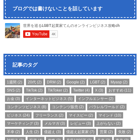
ブログでは書けないことを話しています
記事のタグ
1週間
(2)
20代
(2)
DRM
(2)
Google
(2)
LGBT
(2)
Myasp
(2)
SNS
(2)
TikTok
(2)
TikToker
(2)
Twitter
(4)
X
(3)
おすすめ
(11)
お金
(3)
インターネットビジネス
(5)
インフルエンサー
(2)
コンテンツビジネス
(8)
コンテンツ販売
(2)
パラレルワールド
(2)
ビジネス
(24)
フリーランス
(2)
マイスピー
(2)
マインド
(10)
マーケティング
(3)
メルマガ
(3)
レビュー
(3)
上がらない
(2)
不幸
(2)
人生
(2)
億超え
(3)
億超え起業家
(7)
営業
(2)
失敗
(2)