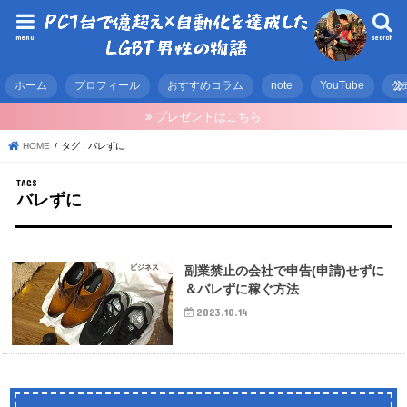
menu
search
ホーム
プロフィール
おすすめコラム
note
YouTube
公
プレゼントはこちら
HOME
タグ : バレずに
バレずに
ビジネス
副業禁止の会社で申告(申請)せずに
＆バレずに稼ぐ方法
2023.10.14