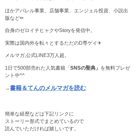
ほかアパレル事業、店舗事業、エンジェル投資、小説出
版など✏︎
自身のゼロイチヒャクやStoryを発信中。
実際は国内外を転々とするただのD専ゲイ✈︎
メルマガ,公式LINE3万人超。
1日で500部売れた人気書籍「
SNSの聖典」
を無料プレゼ
ント中^^
書籍＆てんのメルマガを読む
→
簡単な経歴などは下記リンクに
ストーリー形式でまとめているので
読んでいただければ嬉しいです。