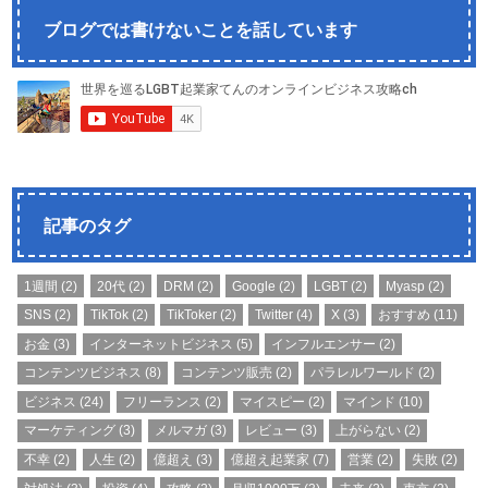
ブログでは書けないことを話しています
記事のタグ
1週間
(2)
20代
(2)
DRM
(2)
Google
(2)
LGBT
(2)
Myasp
(2)
SNS
(2)
TikTok
(2)
TikToker
(2)
Twitter
(4)
X
(3)
おすすめ
(11)
お金
(3)
インターネットビジネス
(5)
インフルエンサー
(2)
コンテンツビジネス
(8)
コンテンツ販売
(2)
パラレルワールド
(2)
ビジネス
(24)
フリーランス
(2)
マイスピー
(2)
マインド
(10)
マーケティング
(3)
メルマガ
(3)
レビュー
(3)
上がらない
(2)
不幸
(2)
人生
(2)
億超え
(3)
億超え起業家
(7)
営業
(2)
失敗
(2)