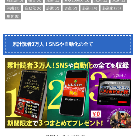
対処法
(3)
投資
(4)
攻略
(2)
月収1000万
(3)
未来
(2)
東京
(2)
沖縄
(3)
自動化
(6)
詐欺
(2)
資産
(2)
起業
(14)
起業家
(25)
集客
(8)
累計読者3万人！SNSや自動化の全て