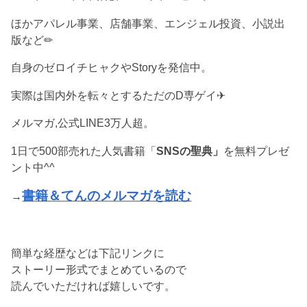
ほかアパレル事業、店舗事業、エンジェル投資、小説出
版など✏︎
自身のゼロイチヒャクやStoryを発信中。
実際は国内外を転々とするただのD専ゲイ✈︎
メルマガ,公式LINE3万人超。
1日で500部売れた人気書籍「
SNSの聖典」
を無料プレゼ
ント中^^
書籍＆てんのメルマガを読む
→
簡単な経歴などは下記リンクに
ストーリー形式でまとめているので
読んでいただければ嬉しいです。