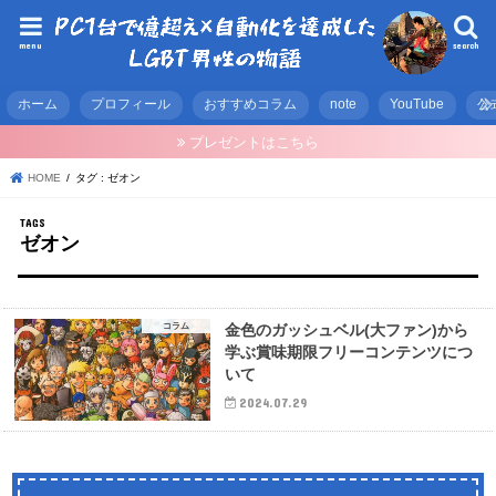
menu
search
ホーム
プロフィール
おすすめコラム
note
YouTube
公
プレゼントはこちら
HOME
タグ : ゼオン
ゼオン
コラム
金色のガッシュベル(大ファン)から
学ぶ賞味期限フリーコンテンツにつ
いて
2024.07.29