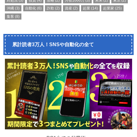
対処法
(3)
投資
(4)
攻略
(2)
月収1000万
(3)
未来
(2)
東京
(2)
沖縄
(3)
自動化
(6)
詐欺
(2)
資産
(2)
起業
(14)
起業家
(25)
集客
(8)
累計読者3万人！SNSや自動化の全て