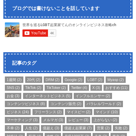
ブログでは書けないことを話しています
記事のタグ
1週間
(2)
20代
(2)
DRM
(2)
Google
(2)
LGBT
(2)
Myasp
(2)
SNS
(2)
TikTok
(2)
TikToker
(2)
Twitter
(4)
X
(3)
おすすめ
(11)
お金
(3)
インターネットビジネス
(5)
インフルエンサー
(2)
コンテンツビジネス
(8)
コンテンツ販売
(2)
パラレルワールド
(2)
ビジネス
(24)
フリーランス
(2)
マイスピー
(2)
マインド
(10)
マーケティング
(3)
メルマガ
(3)
レビュー
(3)
上がらない
(2)
不幸
(2)
人生
(2)
億超え
(3)
億超え起業家
(7)
営業
(2)
失敗
(2)