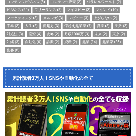
コンテンツビジネス
(8)
コンテンツ販売
(2)
パラレルワールド
(2)
ビジネス
(24)
フリーランス
(2)
マイスピー
(2)
マインド
(10)
マーケティング
(3)
メルマガ
(3)
レビュー
(3)
上がらない
(2)
不幸
(2)
人生
(2)
億超え
(3)
億超え起業家
(7)
営業
(2)
失敗
(2)
対処法
(3)
投資
(4)
攻略
(2)
月収1000万
(3)
未来
(2)
東京
(2)
沖縄
(3)
自動化
(6)
詐欺
(2)
資産
(2)
起業
(14)
起業家
(25)
集客
(8)
累計読者3万人！SNSや自動化の全て