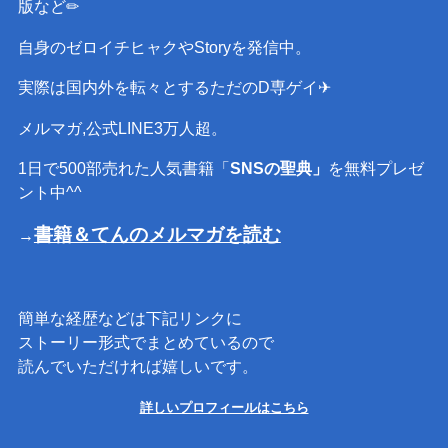
版など✏︎
自身のゼロイチヒャクやStoryを発信中。
実際は国内外を転々とするただのD専ゲイ✈︎
メルマガ,公式LINE3万人超。
1日で500部売れた人気書籍「
SNSの聖典」
を無料プレゼ
ント中^^
書籍＆てんのメルマガを読む
→
簡単な経歴などは下記リンクに
ストーリー形式でまとめているので
読んでいただければ嬉しいです。
詳しいプロフィールはこちら