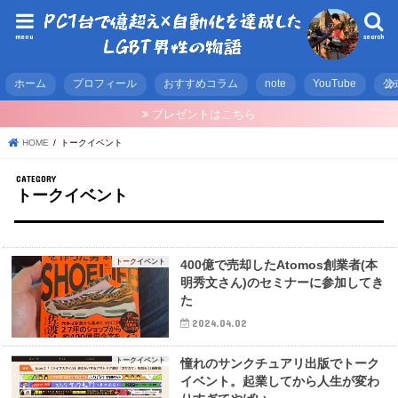
menu
search
ホーム
プロフィール
おすすめコラム
note
YouTube
公
プレゼントはこちら
HOME
トークイベント
トークイベント
トークイベント
400億で売却したAtomos創業者(本
明秀文さん)のセミナーに参加してき
た
2024.04.02
トークイベント
憧れのサンクチュアリ出版でトーク
イベント。起業してから人生が変わ