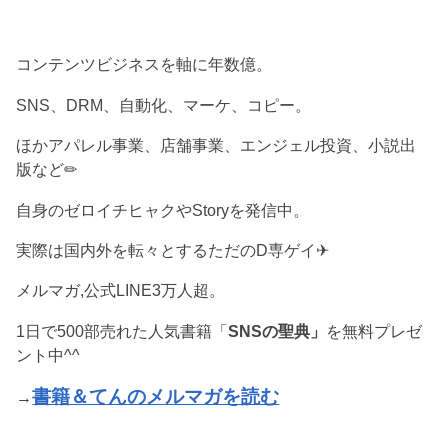
コンテンツビジネスを軸に年数億。
SNS、DRM、自動化、マーケ、コピー。
ほかアパレル事業、店舗事業、エンジェル投資、小説出
版など✏︎
自身のゼロイチヒャクやStoryを発信中。
実際は国内外を転々とするただのD専ゲイ✈︎
メルマガ,公式LINE3万人超。
1日で500部売れた人気書籍「
SNSの聖典」
を無料プレゼ
ント中^^
書籍＆てんのメルマガを読む
→