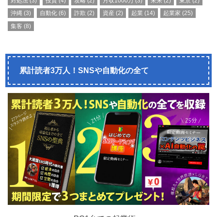
対処法
(3)
投資
(4)
攻略
(2)
月収1000万
(3)
未来
(2)
東京
(2)
沖縄
(3)
自動化
(6)
詐欺
(2)
資産
(2)
起業
(14)
起業家
(25)
集客
(8)
累計読者3万人！SNSや自動化の全て