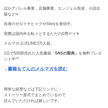
ほかアパレル事業、店舗事業、エンジェル投資、小説出
版など✏︎
自身のゼロイチヒャクやStoryを発信中。
実際は国内外を転々とするただのD専ゲイ✈︎
メルマガ,公式LINE3万人超。
1日で500部売れた人気書籍「
SNSの聖典」
を無料プレゼ
ント中^^
書籍＆てんのメルマガを読む
→
簡単な経歴などは下記リンクに
ストーリー形式でまとめているので
読んでいただければ嬉しいです。