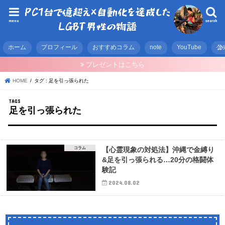
menu
search
ホーム
プロフィール
おすすめコラム
note
YouTube
公
プレゼントはこちら
HOME
タグ : 足を引っ張られた
足を引っ張られた
コラム
【心霊現象の対処法】沖縄で金縛り
&足を引っ張られる…20分の格闘体
験記
2024.08.02