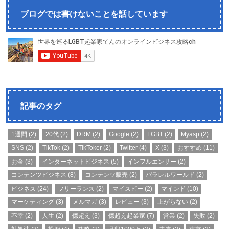
ブログでは書けないことを話しています
記事のタグ
1週間
(2)
20代
(2)
DRM
(2)
Google
(2)
LGBT
(2)
Myasp
(2)
SNS
(2)
TikTok
(2)
TikToker
(2)
Twitter
(4)
X
(3)
おすすめ
(11)
お金
(3)
インターネットビジネス
(5)
インフルエンサー
(2)
コンテンツビジネス
(8)
コンテンツ販売
(2)
パラレルワールド
(2)
ビジネス
(24)
フリーランス
(2)
マイスピー
(2)
マインド
(10)
マーケティング
(3)
メルマガ
(3)
レビュー
(3)
上がらない
(2)
不幸
(2)
人生
(2)
億超え
(3)
億超え起業家
(7)
営業
(2)
失敗
(2)